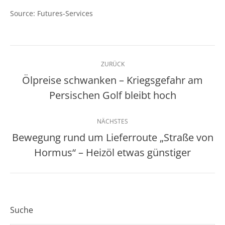
Source: Futures-Services
Kommentarnavigation
ZURÜCK
Ölpreise schwanken – Kriegsgefahr am
Vorheriger
Persischen Golf bleibt hoch
Beitrag:
NÄCHSTES
Bewegung rund um Lieferroute „Straße von
Nächster
Hormus“ – Heizöl etwas günstiger
Beitrag:
Suche