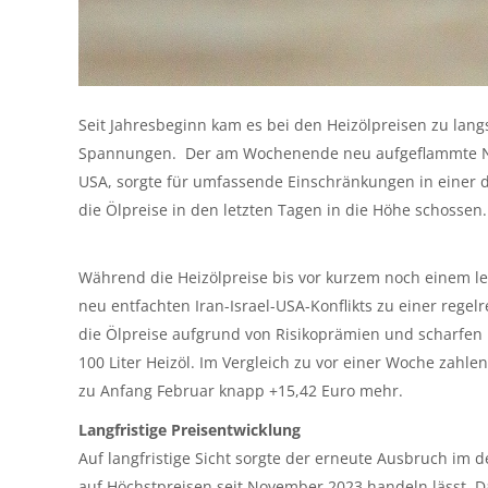
Seit Jahresbeginn kam es bei den Heizölpreisen zu lan
Spannungen. Der am Wochenende neu aufgeflammte Naho
USA, sorgte für umfassende Einschränkungen in einer d
die Ölpreise in den letzten Tagen in die Höhe schossen.
Während die Heizölpreise bis vor kurzem noch einem l
neu entfachten Iran-Israel-USA-Konflikts zu einer rege
die Ölpreise aufgrund von Risikoprämien und scharfen
100 Liter Heizöl. Im Vergleich zu vor einer Woche zahl
zu Anfang Februar knapp +15,42 Euro mehr.
Langfristige Preisentwicklung
Auf langfristige Sicht sorgte der erneute Ausbruch im de
auf Höchstpreisen seit November 2023 handeln lässt. Da