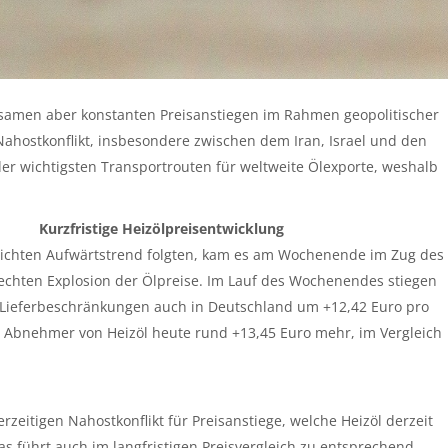
gsamen aber konstanten Preisanstiegen im Rahmen geopolitischer
stkonflikt, insbesondere zwischen dem Iran, Israel und den
er wichtigsten Transportrouten für weltweite Ölexporte, weshalb
Kurzfristige Heizölpreisentwicklung
eichten Aufwärtstrend folgten, kam es am Wochenende im Zug des
lrechten Explosion der Ölpreise. Im Lauf des Wochenendes stiegen
 Lieferbeschränkungen auch in Deutschland um +12,42 Euro pro
en Abnehmer von Heizöl heute rund +13,45 Euro mehr, im Vergleich
rzeitigen Nahostkonflikt für Preisanstiege, welche Heizöl derzeit
s führt auch im langfristigen Preisvergleich zu entsprechend