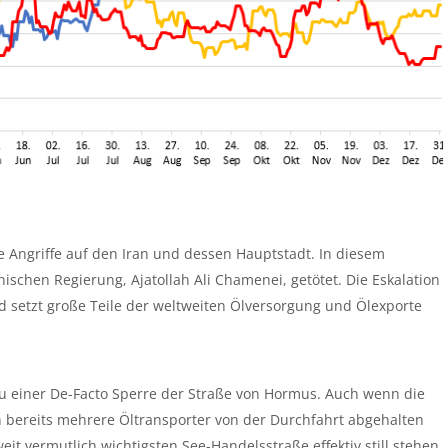
 Angriffe auf den Iran und dessen Hauptstadt. In diesem
chen Regierung, Ajatollah Ali Chamenei, getötet. Die Eskalation
d setzt große Teile der weltweiten Ölversorgung und Ölexporte
u einer De-Facto Sperre der Straße von Hormus. Auch wenn die
n bereits mehrere Öltransporter von der Durchfahrt abgehalten
it vermutlich wichtigsten See-Handelsstraße effektiv still stehen.