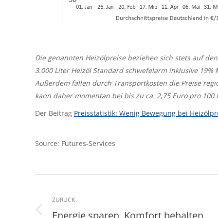
Die genannten Heizölpreise beziehen sich stets auf den
3.000 Liter Heizöl Standard schwefelarm inklusive 19%
Außerdem fallen durch Transportkosten die Preise regi
kann daher momentan bei bis zu ca. 2,75 Euro pro 100 Li
Der Beitrag
Preisstatistik: Wenig Bewegung bei Heizölpr
Source: Futures-Services
Kommentarnavigation
ZURÜCK
Energie sparen, Komfort behalten
Vorheriger