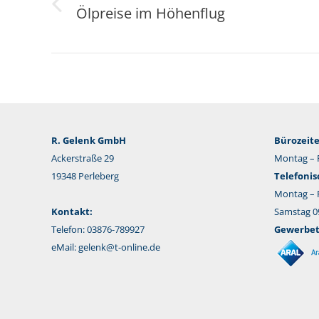
Ölpreise im Höhenflug
Vorheriger
Beitrag:
R. Gelenk GmbH
Bürozeite
Ackerstraße 29
Montag – F
19348 Perleberg
Telefonis
Montag – F
Kontakt:
Samstag 09
Telefon: 03876-789927
Gewerbeta
eMail:
gelenk@t-online.de