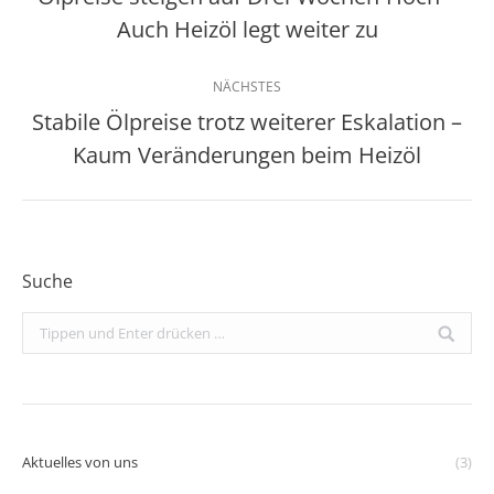
Vorheriger
Auch Heizöl legt weiter zu
Beitrag:
NÄCHSTES
Stabile Ölpreise trotz weiterer Eskalation –
Nächster
Kaum Veränderungen beim Heizöl
Beitrag:
Suche
Search:
Aktuelles von uns
(3)