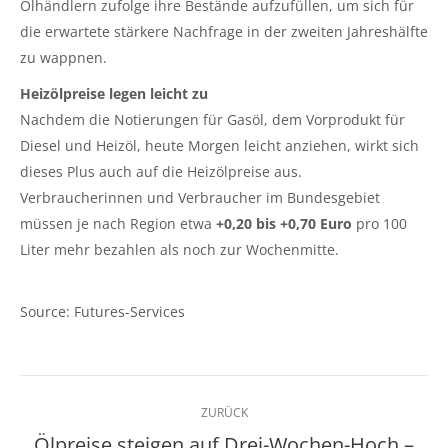
Ölhändlern zufolge ihre Bestände aufzufüllen, um sich für
die erwartete stärkere Nachfrage in der zweiten Jahreshälfte
zu wappnen.
Heizölpreise legen leicht zu
Nachdem die Notierungen für Gasöl, dem Vorprodukt für
Diesel und Heizöl, heute Morgen leicht anziehen, wirkt sich
dieses Plus auch auf die Heizölpreise aus.
Verbraucherinnen und Verbraucher im Bundesgebiet
müssen je nach Region etwa
+0,20 bis +0,70 Euro
pro 100
Liter mehr bezahlen als noch zur Wochenmitte.
Source: Futures-Services
Kommentarnavigation
ZURÜCK
Ölpreise steigen auf Drei-Wochen-Hoch –