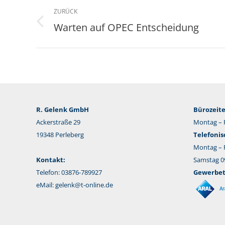
Kommentarnavigation
ZURÜCK
Warten auf OPEC Entscheidung
Vorheriger
Beitrag:
R. Gelenk GmbH
Bürozeite
Ackerstraße 29
Montag – F
19348 Perleberg
Telefonis
Montag – F
Kontakt:
Samstag 09
Telefon: 03876-789927
Gewerbeta
eMail:
gelenk@t-online.de