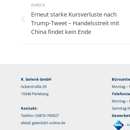
Kommentarnavigation
ZURÜCK
Erneut starke Kursverluste nach
Trump-Tweet – Handelsstreit mit
Vorheriger
Beitrag:
China findet kein Ende
R. Gelenk GmbH
Bürozeite
Ackerstraße 29
Montag – F
19348 Perleberg
Telefonis
Montag – F
Kontakt:
Samstag 09
Telefon: 03876-789927
Gewerbeta
eMail:
gelenk@t-online.de