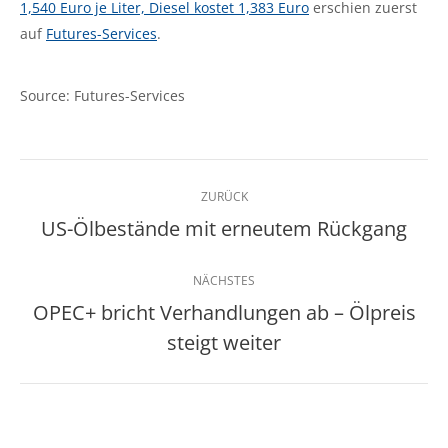
1,540 Euro je Liter, Diesel kostet 1,383 Euro
erschien zuerst
auf
Futures-Services
.
Source: Futures-Services
Kommentarnavigation
ZURÜCK
US-Ölbestände mit erneutem Rückgang
Vorheriger
Beitrag:
NÄCHSTES
OPEC+ bricht Verhandlungen ab – Ölpreis
Nächster
steigt weiter
Beitrag: