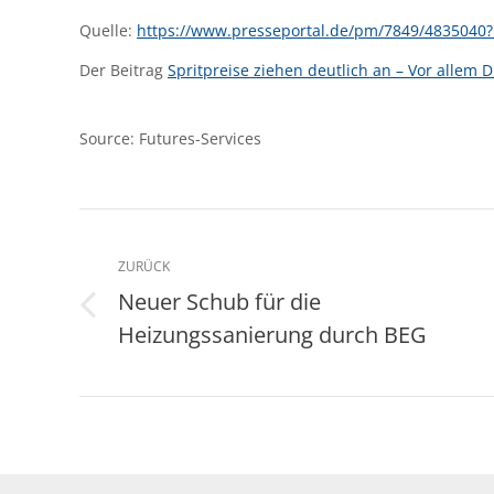
Quelle:
https://www.presseportal.de/pm/7849/48350
Der Beitrag
Spritpreise ziehen deutlich an – Vor allem D
Source: Futures-Services
Kommentarnavigation
ZURÜCK
Neuer Schub für die
Vorheriger
Heizungssanierung durch BEG
Beitrag: