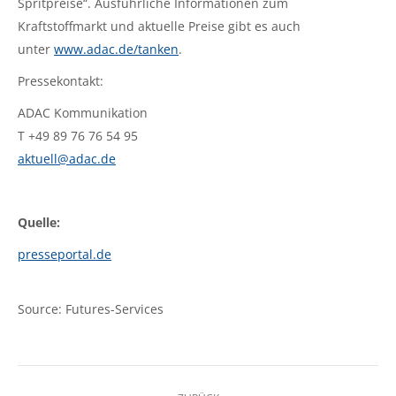
Spritpreise“. Ausführliche Informationen zum
Kraftstoffmarkt und aktuelle Preise gibt es auch
unter
www.adac.de/tanken
.
Pressekontakt:
ADAC Kommunikation
T +49 89 76 76 54 95
aktuell@adac.de
Quelle:
presseportal.de
Source: Futures-Services
Kommentarnavigation