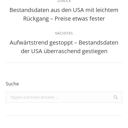
ZURÜCK
Bestandsdaten aus den USA mit leichtem
Vorheriger
Rückgang – Preise etwas fester
Beitrag:
NÄCHSTES
Aufwärtstrend gestoppt – Bestandsdaten
Nächster
der USA überraschend gestiegen
Beitrag:
Suche
Search: