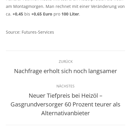
am Montagmorgen. Man rechnet mit einer Veränderung von
ca.
+0,45
bis
+0,65 Euro
pro
100 Liter
.
Source: Futures-Services
Kommentarnavigation
ZURÜCK
Nachfrage erholt sich noch langsamer
Vorheriger
Beitrag:
NÄCHSTES
Neuer Tiefpreis bei Heizöl –
Gasgrundversorger 60 Prozent teurer als
Nächster
Beitrag:
Alternativanbieter