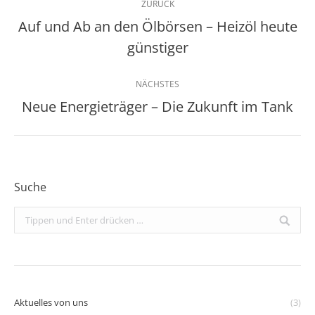
ZURÜCK
Auf und Ab an den Ölbörsen – Heizöl heute
Vorheriger
günstiger
Beitrag:
NÄCHSTES
Neue Energieträger – Die Zukunft im Tank
Nächster
Beitrag:
Suche
Search:
Aktuelles von uns
(3)