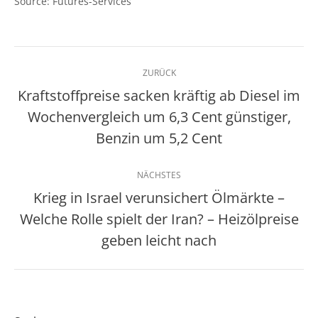
Source: Futures-Services
Kommentarnavigation
ZURÜCK
Kraftstoffpreise sacken kräftig ab Diesel im
Wochenvergleich um 6,3 Cent günstiger,
Vorheriger
Beitrag:
Benzin um 5,2 Cent
NÄCHSTES
Krieg in Israel verunsichert Ölmärkte –
Welche Rolle spielt der Iran? – Heizölpreise
Nächster
Beitrag:
geben leicht nach