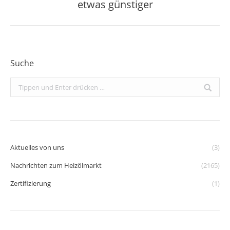
Beitrag:
etwas günstiger
Suche
Search:
Aktuelles von uns
(3)
Nachrichten zum Heizölmarkt
(2165)
Zertifizierung
(1)