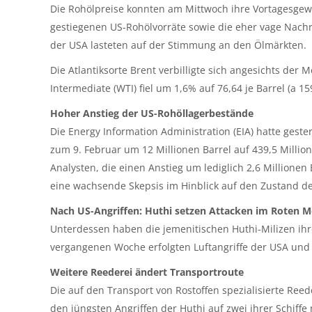
Die Rohölpreise konnten am Mittwoch ihre Vortagesgewin
gestiegenen US-Rohölvorräte sowie die eher vage Nachr
der USA lasteten auf der Stimmung an den Ölmärkten.
Die Atlantiksorte Brent verbilligte sich angesichts der
Intermediate (WTI) fiel um 1,6% auf 76,64 je Barrel (a 159
Hoher Anstieg der US-Rohöllagerbestände
Die Energy Information Administration (EIA) hatte gest
zum 9. Februar um 12 Millionen Barrel auf 439,5 Milli
Analysten, die einen Anstieg um lediglich 2,6 Millionen 
eine wachsende Skepsis im Hinblick auf den Zustand de
Nach US-Angriffen: Huthi setzen Attacken im Roten M
Unterdessen haben die jemenitischen Huthi-Milizen ihre 
vergangenen Woche erfolgten Luftangriffe der USA und d
Weitere Reederei ändert Transportroute
Die auf den Transport von Rostoffen spezialisierte Reed
den jüngsten Angriffen der Huthi auf zwei ihrer Schiff