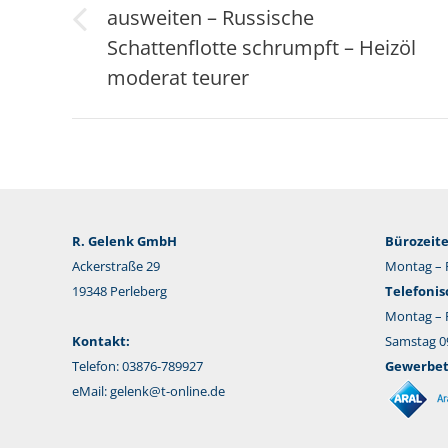
ausweiten – Russische
Vorheriger
Schattenflotte schrumpft – Heizöl
Beitrag:
moderat teurer
R. Gelenk GmbH
Bürozeite
Ackerstraße 29
Montag – F
19348 Perleberg
Telefonis
Montag – F
Kontakt:
Samstag 09
Telefon: 03876-789927
Gewerbeta
eMail:
gelenk@t-online.de