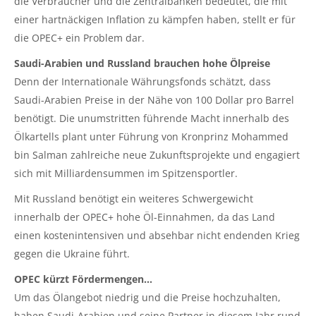
die Verbraucher und die Zentralbanken bedeutet, die mit
einer hartnäckigen Inflation zu kämpfen haben, stellt er für
die OPEC+ ein Problem dar.
Saudi-Arabien und Russland brauchen hohe Ölpreise
Denn der Internationale Währungsfonds schätzt, dass
Saudi-Arabien Preise in der Nähe von 100 Dollar pro Barrel
benötigt. Die unumstritten führende Macht innerhalb des
Ölkartells plant unter Führung von Kronprinz Mohammed
bin Salman zahlreiche neue Zukunftsprojekte und engagiert
sich mit Milliardensummen im Spitzensportler.
Mit Russland benötigt ein weiteres Schwergewicht
innerhalb der OPEC+ hohe Öl-Einnahmen, da das Land
einen kostenintensiven und absehbar nicht endenden Krieg
gegen die Ukraine führt.
OPEC kürzt Fördermengen…
Um das Ölangebot niedrig und die Preise hochzuhalten,
haben Saudi-Arabien und seine Partner in diesem Jahr rund