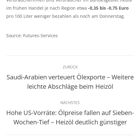
im frühen Handel je nach Region etwa
-0,35 bis -0,75 Euro
pro 100 Liter weniger bezahlen als noch am Donnerstag.
Source: Futures-Services
Kommentarnavigation
ZURÜCK
Saudi-Arabien verteuert Ölexporte – Weitere
Vorheriger
leichte Abschläge beim Heizöl
Beitrag:
NÄCHSTES
Hohe US-Vorräte: Ölpreise fallen auf Sieben-
Nächster
Wochen-Tief – Heizöl deutlich günstiger
Beitrag: