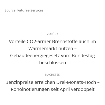
Source: Futures-Services
Kommentarnavigation
ZURÜCK
Vorteile CO2-armer Brennstoffe auch im
Wärmemarkt nutzen –
Vorheriger
Gebäudeenergiegesetz vom Bundestag
Beitrag:
beschlossen
NÄCHSTES
Benzinpreise erreichen Drei-Monats-Hoch –
Nächster
Rohölnotierungen seit April verdoppelt
Beitrag: