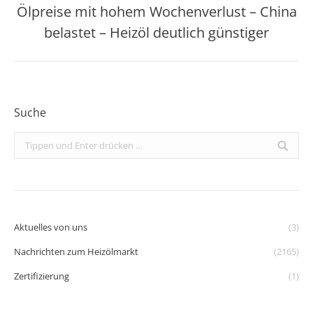
Ölpreise mit hohem Wochenverlust – China
Nächster
belastet – Heizöl deutlich günstiger
Beitrag:
Suche
Search:
Aktuelles von uns
(3)
Nachrichten zum Heizölmarkt
(2165)
Zertifizierung
(1)