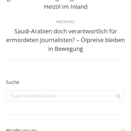
Beitrag:
Heizöl im Inland
NÄCHSTES
Saudi-Arabien doch verantwortlich für
ermordeten Journalisten? – Ölpreise bleiben
Nächster
Beitrag:
in Bewegung
Suche
Search:
Aktuelles von uns
(3)