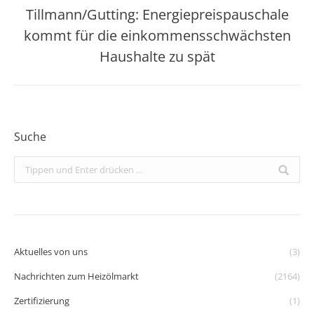
Tillmann/Gutting: Energiepreispauschale
kommt für die einkommensschwächsten
Nächster
Beitrag:
Haushalte zu spät
Suche
Search:
Aktuelles von uns
(3)
Nachrichten zum Heizölmarkt
(2164)
Zertifizierung
(1)