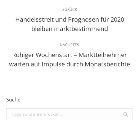
Kommentarnavigation
ZURÜCK
Handelsstreit und Prognosen für 2020
Vorheriger
bleiben marktbestimmend
Beitrag:
NÄCHSTES
Ruhiger Wochenstart – Marktteilnehmer
Nächster
warten auf Impulse durch Monatsberichte
Beitrag:
Suche
Search: