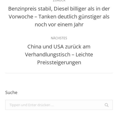
ZURÜCK
Benzinpreis stabil, Diesel billiger als in der
Vorwoche – Tanken deutlich günstiger als
Vorheriger
Beitrag:
noch vor einem Jahr
NÄCHSTES
China und USA zurück am
Verhandlungstisch – Leichte
Nächster
Beitrag:
Preissteigerungen
Suche
Search: