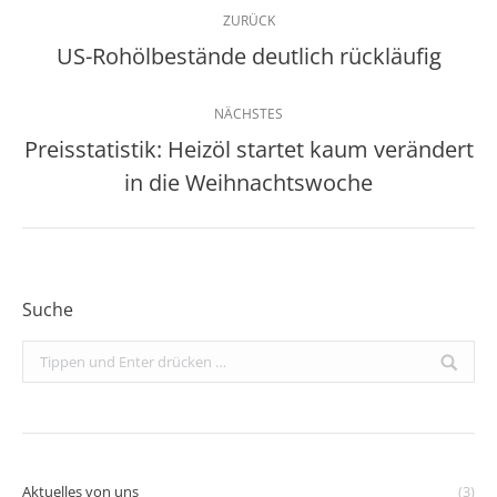
Kommentarnavigation
ZURÜCK
US-Rohölbestände deutlich rückläufig
Vorheriger
Beitrag:
NÄCHSTES
Preisstatistik: Heizöl startet kaum verändert
Nächster
in die Weihnachtswoche
Beitrag:
Suche
Search:
Aktuelles von uns
(3)