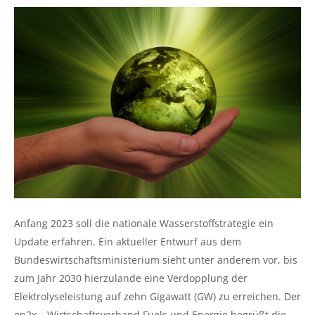
Anfang 2023 soll die nationale Wasserstoffstrategie ein
Update erfahren. Ein aktueller Entwurf aus dem
Bundeswirtschaftsministerium sieht unter anderem vor, bis
zum Jahr 2030 hierzulande eine Verdopplung der
Elektrolyseleistung auf zehn Gigawatt (GW) zu erreichen. Der
en2x – Wirtschaftsverband Fuels und Energie begrüßt die