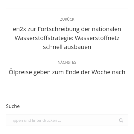
Kommentarnavigation
ZURÜCK
en2x zur Fortschreibung der nationalen
Wasserstoffstrategie: Wasserstoffnetz
Vorheriger
Beitrag:
schnell ausbauen
NÄCHSTES
Ölpreise geben zum Ende der Woche nach
Nächster
Beitrag:
Suche
Search: