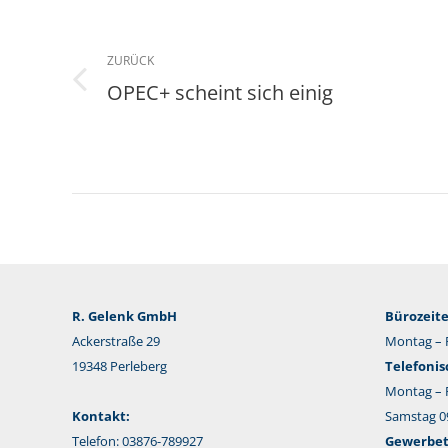
ZURÜCK
OPEC+ scheint sich einig
Vorheriger
Beitrag:
R. Gelenk GmbH
Bürozeite
Ackerstraße 29
Montag – F
19348 Perleberg
Telefonis
Montag – F
Kontakt:
Samstag 09
Telefon: 03876-789927
Gewerbeta