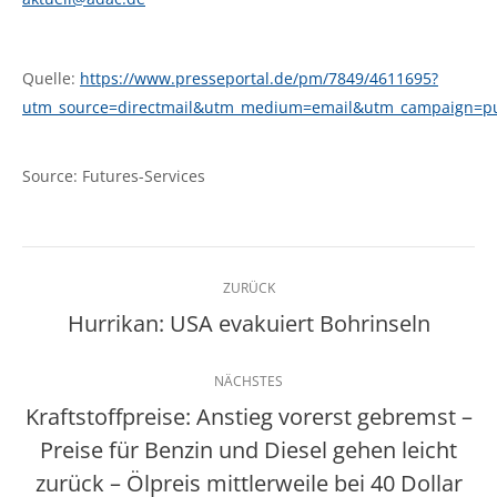
Quelle:
https://www.presseportal.de/pm/7849/4611695?
utm_source=directmail&utm_medium=email&utm_campaign=p
Source: Futures-Services
Kommentarnavigation
ZURÜCK
Hurrikan: USA evakuiert Bohrinseln
Vorheriger
Beitrag:
NÄCHSTES
Kraftstoffpreise: Anstieg vorerst gebremst –
Preise für Benzin und Diesel gehen leicht
Nächster
Beitrag:
zurück – Ölpreis mittlerweile bei 40 Dollar