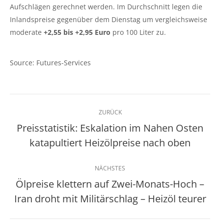
Aufschlägen gerechnet werden. Im Durchschnitt legen die
Inlandspreise gegenüber dem Dienstag um vergleichsweise
moderate
+2,55 bis +2,95 Euro
pro 100 Liter zu.
Source: Futures-Services
Kommentarnavigation
ZURÜCK
Preisstatistik: Eskalation im Nahen Osten
Vorheriger
katapultiert Heizölpreise nach oben
Beitrag:
NÄCHSTES
Ölpreise klettern auf Zwei-Monats-Hoch –
Nächster
Iran droht mit Militärschlag – Heizöl teurer
Beitrag: