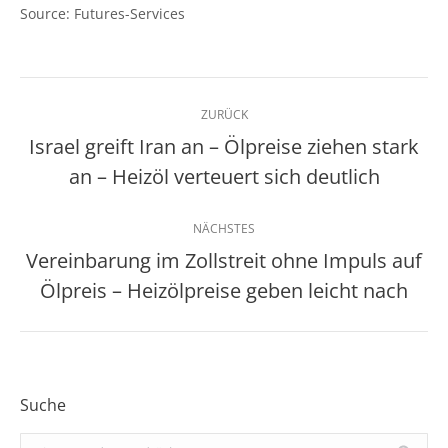
Source: Futures-Services
Kommentarnavigation
ZURÜCK
Israel greift Iran an – Ölpreise ziehen stark
Vorheriger
an – Heizöl verteuert sich deutlich
Beitrag:
NÄCHSTES
Vereinbarung im Zollstreit ohne Impuls auf
Nächster
Ölpreis – Heizölpreise geben leicht nach
Beitrag:
Suche
Search: