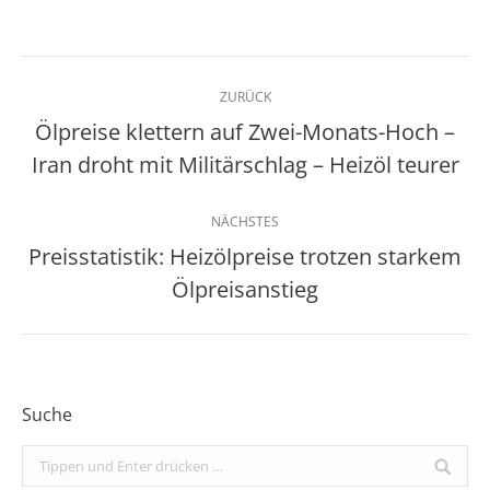
Kommentarnavigation
ZURÜCK
Ölpreise klettern auf Zwei-Monats-Hoch –
Vorheriger
Iran droht mit Militärschlag – Heizöl teurer
Beitrag:
NÄCHSTES
Preisstatistik: Heizölpreise trotzen starkem
Nächster
Ölpreisanstieg
Beitrag:
Suche
Search: